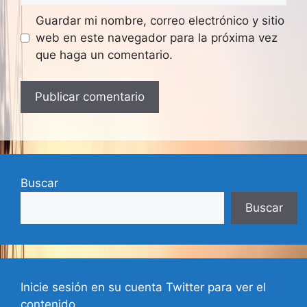
Guardar mi nombre, correo electrónico y sitio
web en este navegador para la próxima vez
que haga un comentario.
A
l
t
e
Buscar
r
Buscar
n
a
t
i
v
Inicie sesión en su cuenta Twitter para ver el
e
contenido