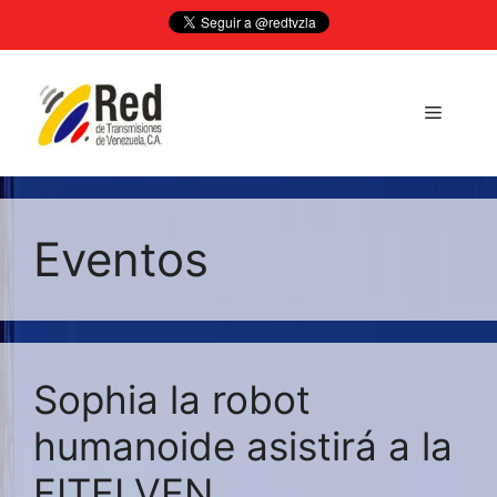
Saltar
al
contenido
Menú
Eventos
Sophia la robot
humanoide asistirá a la
FITELVEN